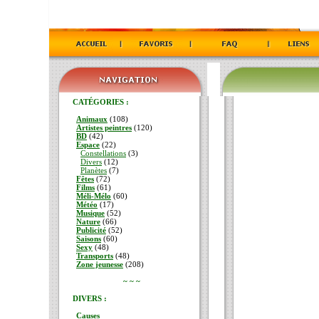
CATÉGORIES :
Animaux
(108)
Artistes peintres
(120)
BD
(42)
Espace
(22)
Constellations
(3)
Divers
(12)
Planètes
(7)
Fêtes
(72)
Films
(61)
Méli-Mélo
(60)
Météo
(17)
Musique
(52)
Nature
(66)
Publicité
(52)
Saisons
(60)
Sexy
(48)
Transports
(48)
Zone jeunesse
(208)
~ ~ ~
DIVERS :
Causes