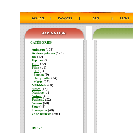
CATÉGORIES :
Animaux
(108)
Artistes peintres
(120)
BD
(42)
Espace
(22)
Fêtes
(72)
Films
(61)
007
(3)
Batman
(9)
Harry Potter
(24)
Matrix
(25)
Méli-Mélo
(60)
Météo
(17)
Musique
(52)
Nature
(66)
Publicité
(52)
Saisons
(60)
Sexy
(48)
Transports
(48)
Zone jeunesse
(208)
~ ~ ~
DIVERS :