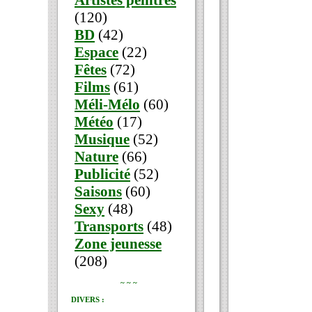
Artistes peintres
(120)
BD
(42)
Espace
(22)
Fêtes
(72)
Films
(61)
Méli-Mélo
(60)
Météo
(17)
Musique
(52)
Nature
(66)
Publicité
(52)
Saisons
(60)
Sexy
(48)
Transports
(48)
Zone jeunesse
(208)
~ ~ ~
DIVERS :