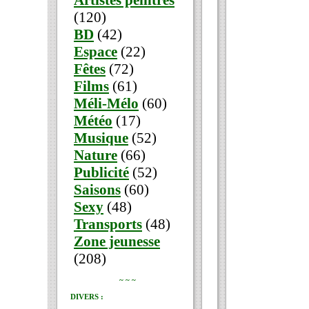
Artistes peintres
(120)
BD
(42)
Espace
(22)
Fêtes
(72)
Films
(61)
Méli-Mélo
(60)
Météo
(17)
Musique
(52)
Nature
(66)
Publicité
(52)
Saisons
(60)
Sexy
(48)
Transports
(48)
Zone jeunesse
(208)
~ ~ ~
DIVERS :